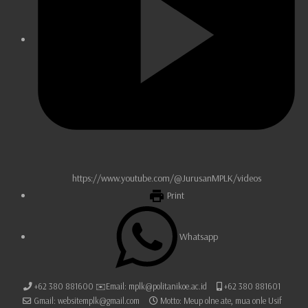
https://www.youtube.com/@JurusanMPLK/videos
Print
Whatsapp
+62 380 881600 ✉️Email: mplk@politanikoe.ac.id
+62 380 881601
Gmail: websitemplk@gmail.com
Motto: Meup olne ate, mua onle Usif