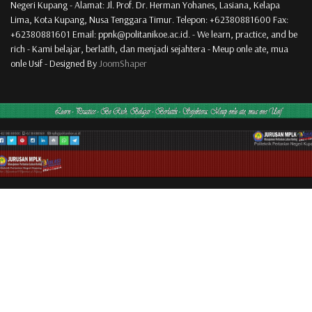
More in
Penelitian & Pengabdian
Jurusan Manajemen Pertanian Lahan Kering © 2026 Politeknik Pertanian
Negeri Kupang - Alamat: Jl. Prof. Dr. Herman Yohanes, Lasiana, Kelapa
Lima, Kota Kupang, Nusa Tenggara Timur. Telepon: +62380881600 Fax:
+62380881601 Email: ppnk@politanikoe.ac.id. - We learn, practice, and be
rich - Kami belajar, berlatih, dan menjadi sejahtera - Meup onle ate, mua
onle Usif - Designed By
JoomShaper