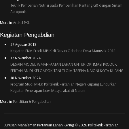
11 September 2019
Manajemen Pemeliharaan Kakao Melalui P3S untuk Pengendalian PBK
11 September 2019
Teknik Seleksi Benih dan Bibit Cengkeh (Syzygium aromaticum L)
11 Agustus 2021
Teknik Pemberian Nutrisi pada Pembenihan Kentang G0 dengan Sistem
Aeroponik
More in
Artikel PKL
Kegiatan Pengabdian
27 Agustus 2018
Kegiatan PKM Prodi-MPLK di Dusun Oeboboa Desa Manusak-2018
12 November 2024
DESAIN MODEL PEMANFAATAN LAHAN UNTUK OPTIMASI PRODUK
PERTANIAN DI KELOMPOK TANI TLOIM TAFENA NAIONI KOTA KUPANG
18 November 2024
Program Studi MPLK Politeknik Pertanian Negeri Kupang Luncurkan
Kegiatan Penerapan Iptek Masyarakat di Naioni