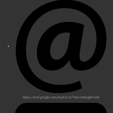
https://mail.google.com/mail/u/0/?tab=rm&ogbl#sent