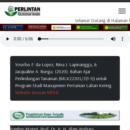
Selamat Datang di Halaman PER
Yosefus F. da-Lopez, Nina J. Lapinangga, &
Jacqualine A. Bunga. (2020). Bahan Ajar
Perlindungan Tanaman (MLK22203/2(1-1)) untuk
Program Studi Manajemen Pertanian Lahan Kering.
Website Jurusan MPLK
Sumber Materi: Prof. Dr. Ir. H. Alam Anshary,