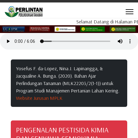
Selamat Datang di Halaman PERLI
Yosefus F. da-Lopez, Nina J. Lapinangga, &
Jacqualine A. Bunga. (2020). Bahan Ajar
Perlindungan Tanaman (MLK22203/2(1-1)) untuk
Program Studi Manajemen Pertanian Lahan Kering.
Website Jurusan MPLK
PENGENALAN PESTISIDA KIMIA