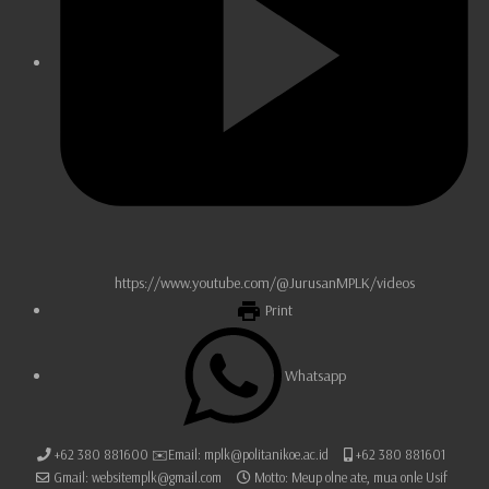
https://www.youtube.com/@JurusanMPLK/videos
Print
Whatsapp
+62 380 881600 ✉️Email: mplk@politanikoe.ac.id
+62 380 881601
Gmail: websitemplk@gmail.com
Motto: Meup olne ate, mua onle Usif