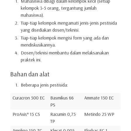
Mahasiswa dibagi dalam kelompok kecil (setiap
kelompok 3-5 orang, tergantung jumlah
mahasiswa).
Tiap-tiap kelompok mengamati jenis-jenis pestisida
yang disediakan dosen/teknisi.
Tiap-tiap kelompok mengisi form yang ada dan
mendiskusikannya.
Dosen/teknisi membantu dalam melaksanakan
praktek ini.
Bahan dan alat
Beberapa jenis pestisida:
Curacron 500 EC
Basmikus 66
Ammate 150 EC
PS
ProAxis* 15 CS
Racumin 0,75
Metindo 25 WP
TP
Ampligo 150 ZC
Klerat 0,005
Florbac FC 1