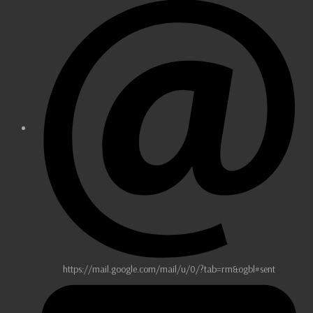
https://mail.google.com/mail/u/0/?tab=rm&ogbl#sent