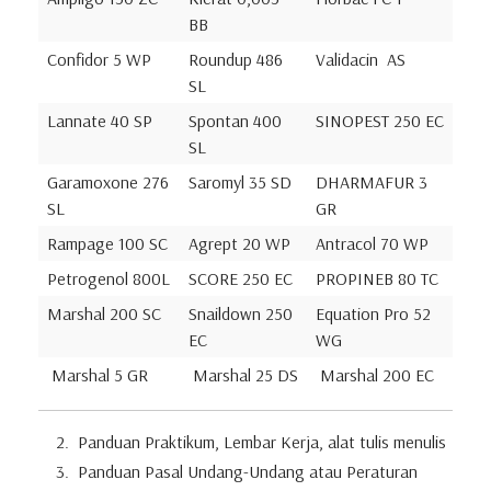
BB
Confidor 5 WP
Roundup 486
Validacin AS
SL
Lannate 40 SP
Spontan 400
SINOPEST 250 EC
SL
Garamoxone 276
Saromyl 35 SD
DHARMAFUR 3
SL
GR
Rampage 100 SC
Agrept 20 WP
Antracol 70 WP
Petrogenol 800L
SCORE 250 EC
PROPINEB 80 TC
Marshal 200 SC
Snaildown 250
Equation Pro 52
EC
WG
Marshal 5 GR
Marshal 25 DS
Marshal 200 EC
Panduan Praktikum, Lembar Kerja, alat tulis menulis
Panduan Pasal Undang-Undang atau Peraturan