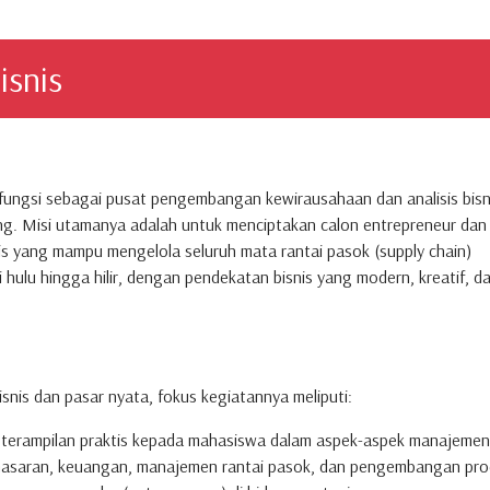
isnis
rfungsi sebagai pusat pengembangan kewirausahaan dan analisis bisn
ng. Misi utamanya adalah untuk menciptakan calon entrepreneur dan
nis yang mampu mengelola seluruh mata rantai pasok (supply chain)
i hulu hingga hilir, dengan pendekatan bisnis yang modern, kreatif, d
snis dan pasar nyata, fokus kegiatannya meliputi:
rampilan praktis kepada mahasiswa dalam aspek-aspek manajemen 
masaran, keuangan, manajemen rantai pasok, dan pengembangan pro