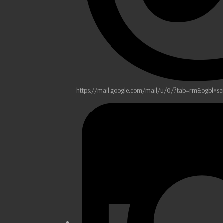
https://mail.google.com/mail/u/0/?tab=rm&ogbl#se