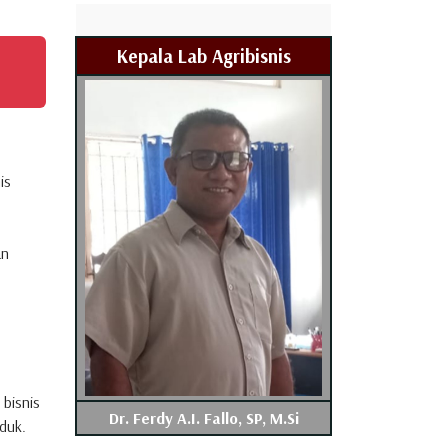
Kepala Lab Agribisnis
is
an
bisnis
Dr. Ferdy A.I. Fallo, SP, M.Si
duk.