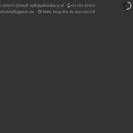
0 881600 ✉️Email: mplk@politanikoe.ac.id
+62 380 881601
websitemplk@gmail.com
Motto: Meup olne ate, mua onle Usif