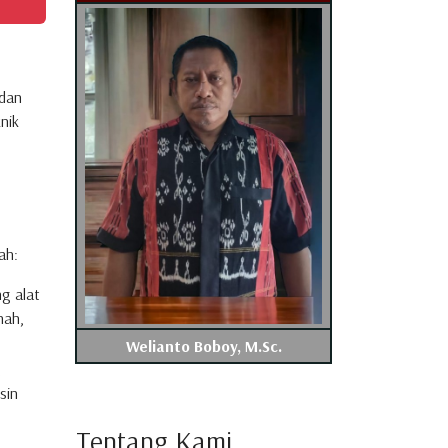
 dan
nik
ah:
g alat
nah,
Welianto Boboy, M.Sc.
,
sin
Tentang Kami