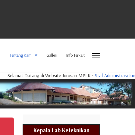
Tentang Kami
Galleri
Info Terkait
Datang di Website Jurusan MPLK
•
Staf Administrasi Jurusan
•
PLP-T
Kepala Lab Keteknikan