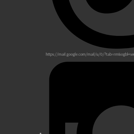
https://mail.google.com/mail/u/0/?tab=rm&ogbl#se