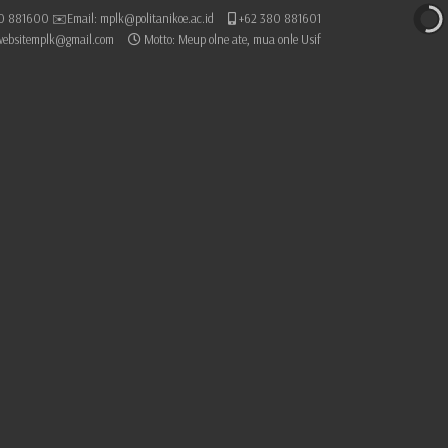
0 881600 ✉️Email: mplk@politanikoe.ac.id
+62 380 881601
websitemplk@gmail.com
Motto: Meup olne ate, mua onle Usif