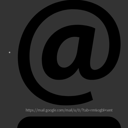
https://mail.google.com/mail/u/0/?tab=rm&ogbl#sent