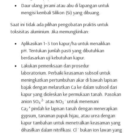
Daur ulang jerami atau abu di lapangan untuk
mengisi kembali Silikon (Si) yang dibuang.
Saat ini tidak ada pilihan pengobatan praktis untuk
toksisitas aluminium.
Jika memungkinkan:
Aplikasikan 1−3 ton kapur/ha untuk menaikkan
pH.
Tentukan jumlah pasti yang dibutuhkan
berdasarkan uji kebutuhan kapur.
Lakukan pemeriksaan dan prosedur
laboratorium.
Perbaiki keasaman subsoil untuk
meningkatkan pertumbuhan akar di bawah lapisan
bajak dengan melarutkan Ca ke dalam subsoil dari
kapur yang dioleskan ke permukaan tanah.
Pasokan
2-
-
anion SO
atau NO
untuk menemani
4
3
+
Ca
pindah ke lapisan tanah dengan menerapkan
2
gypsum, tanaman pupuk hijau, atau urea dengan
kapur tambahan untuk menetralkan keasaman yang
-
dihasilkan dalam nitrifikasi.
Cl
bukan ion lawan yang