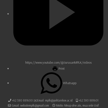
https://www.youtube.com/@JurusanMPLK/videos
Print
Whatsapp
+62 380 881600 ✉️Email: mplk@politanikoe.ac.id
+62 380 881601
Gmail: websitemplk@gmail.com
Motto: Meup olne ate, mua onle Usif