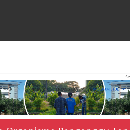
Selamat Datan
">
an MPLK
BERANDA
TENTANG KAMI
PROGRAM STUDI