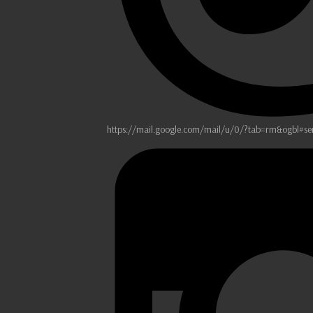
https://mail.google.com/mail/u/0/?tab=rm&ogbl#se