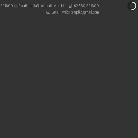
881600 ✉️Email: mplk@politanikoe.ac.id.
+62 380 881600
Gmail: websitemplk@gmail.com