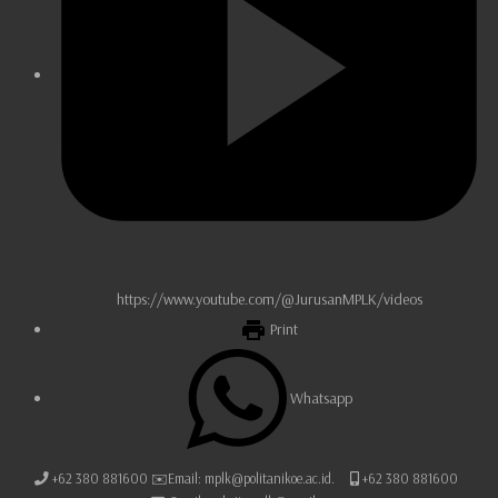
https://www.youtube.com/@JurusanMPLK/videos
Print
Whatsapp
+62 380 881600 ✉️Email: mplk@politanikoe.ac.id.
+62 380 881600