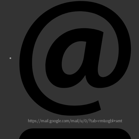
https://mail.google.com/mail/u/0/?tab=rm&ogbl#sent