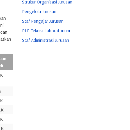
Strukur Organisasi Jurusan
Pengelola Jurusan
wan
Staf Pengajar Jurusan
ni
PLP-Teknisi Laboratorium
 dan
ratkan
Staf Administrasi Jurusan
ram
di
LK
B
LK
LK
LK
LK