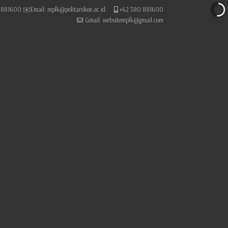
881600 ✉️Email: mplk@politanikoe.ac.id.
+62 380 881600
Gmail: websitemplk@gmail.com