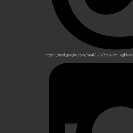
https://mail.google.com/mail/u/0/?tab=rm&ogbl#se