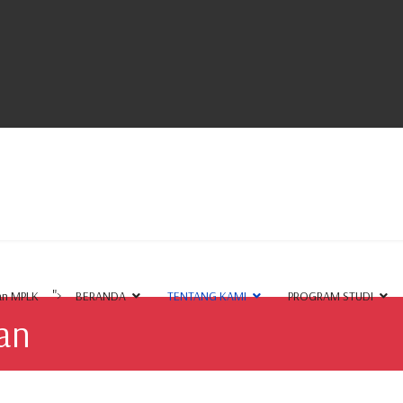
Selamat Da
">
an MPLK
BERANDA
TENTANG KAMI
PROGRAM STUDI
san