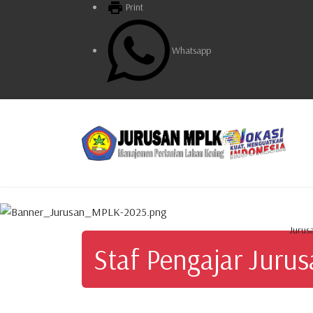
Print
Whatsapp
Jurus
Staf Pengajar Juru