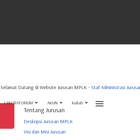
tang di Website Jurusan MPLK
•
Staf Administrasi Jurusan
•
PLP-Tekn
LABORATORIUM
AKUN
Kuliah
Tentang Jurusan
Deskripsi Jurusan MPLK
Visi dan Misi Jurusan