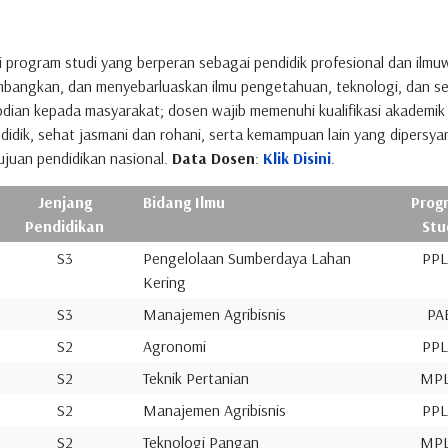
 program studi yang berperan sebagai pendidik profesional dan ilmu
angkan, dan menyebarluaskan ilmu pengetahuan, teknologi, dan se
abdian kepada masyarakat; dosen wajib memenuhi kualifikasi akademik
ndidik, sehat jasmani dan rohani, serta kemampuan lain yang dipersya
ujuan pendidikan nasional.
Data Dosen
:
Klik Disini
.
Jenjang
Bidang Ilmu
Prog
Pendidikan
Stu
S3
Pengelolaan Sumberdaya Lahan
PP
Kering
S3
Manajemen Agribisnis
PA
S2
Agronomi
PP
S2
Teknik Pertanian
MP
S2
Manajemen Agribisnis
PP
S2
Teknologi Pangan
MP