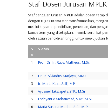
Staf Dosen Jurusan MPLK
Staf pengajar Jurusan MPLK adalah dosen tetap di
dengan tugas utama mentransformasikan, mengemb
melalui kegiatan pendidikan, penelitian, dan peng
kompetensi yang ditetapkan, memiliki sertifikat pe
oleh satuan pendidikan tinggi untuk mewujudkan t
N
N AMA
o
1
Prof. Dr. Ir. Rupa Matheus, M.Si.
2
Dr. Ir. Siviardus Marjaya, MMA
3
Ir. Maria Klara Salli, MP
4
Aydamel Takalapeta,STP., M.Si
5
Endeyani V.Mohammad, S.Pt.,M.Si
6
Maria Susana Medho, S.P., M.P.