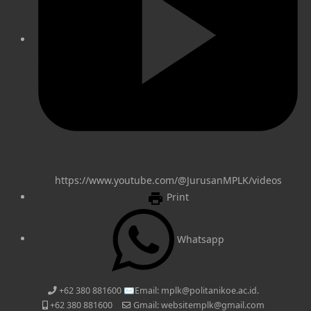
https://www.youtube.com/@JurusanMPLK/videos
Print
Whatsapp
+62 380 881600 ✉️Email: mplk@politanikoe.ac.id.
+62 380 881600
Gmail: websitemplk@gmail.com