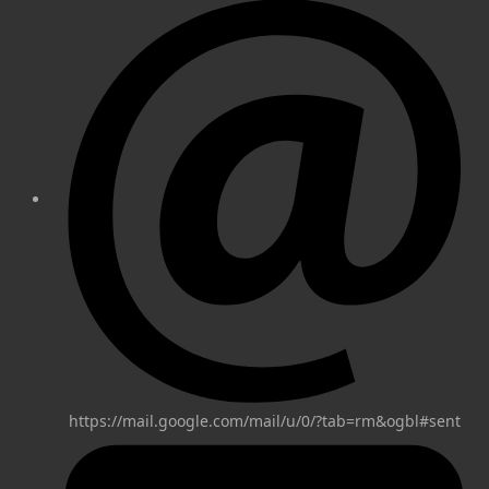
https://mail.google.com/mail/u/0/?tab=rm&ogbl#sent