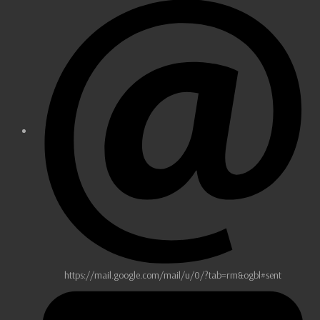
https://mail.google.com/mail/u/0/?tab=rm&ogbl#sent