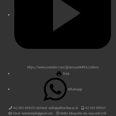
https://www.youtube.com/@JurusanMPLK/videos
Print
Whatsapp
+62 380 881600 ✉️Email: mplk@politanikoe.ac.id
+62 380 881601
Gmail: websitemplk@gmail.com
Motto: Meup olne ate, mua onle Usif