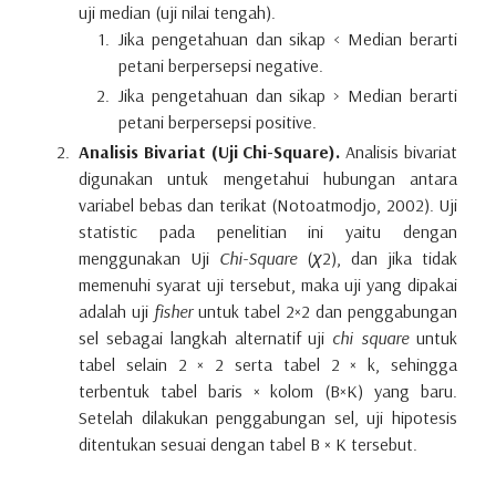
uji median (uji nilai tengah).
Jika pengetahuan dan sikap < Median berarti
petani berpersepsi negative.
Jika pengetahuan dan sikap > Median berarti
petani berpersepsi positive.
Analisis Bivariat (Uji Chi-Square).
Analisis bivariat
digunakan untuk mengetahui hubungan antara
variabel bebas dan terikat (Notoatmodjo, 2002). Uji
statistic pada penelitian ini yaitu dengan
menggunakan Uji
Chi-Square
(
χ
2), dan jika tidak
memenuhi syarat uji tersebut, maka uji yang dipakai
adalah uji
fisher
untuk tabel 2×2 dan penggabungan
sel sebagai langkah alternatif uji
chi square
untuk
tabel selain 2 × 2 serta tabel 2 × k, sehingga
terbentuk tabel baris × kolom (B×K) yang baru.
Setelah dilakukan penggabungan sel, uji hipotesis
ditentukan sesuai dengan tabel B × K tersebut.