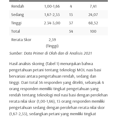
Rendah
1,00-1,66
4
7,41
Sedang
1,67-2,33
13
24,07
Tinggi
2.34-3,00
37
68,52
Total
54
100
Rerata Skor
2,39
(Tinggi)
Sumber: Data Primer di Olah dan di Analisis 2021
Hasil analisis skoring (Tabel 1) menunjukan bahwa
pengetahuan petani tentang teknologi MOL nasi basi
bervariasi antara pengetahuan rendah, sedang dan
tinggi. Dari total 54 responden yang diteliti, sebanyak 4
orang responden memiliki tingkat pengetahuan yang
rendah tentang teknologi mol nasi basi dengan perolehan
rerata nilai skor (1,00-1,66), 13 orang responden memiliki
pengetahuan sedang dengan perolehan rerata nilai skor
(1,67-2,33), sedangkan petani yang memiliki tingkat