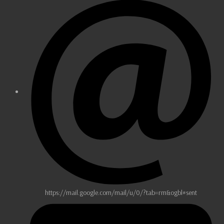
https://mail.google.com/mail/u/0/?tab=rm&ogbl#sent