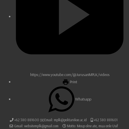
https://www.youtube.com/@JurusanMPLK/videos
Print
Whatsapp
+62 380 881600 ✉️Email: mplk@politanikoe.ac.id
+62 380 881601
Gmail: websitemplk@gmail.com
Motto: Meup olne ate, mua onle Usif