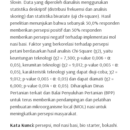
Slovin. Data yang diperoleh dianalisis menggunakan
statistika deskriptif (distribusi frekuensi dan analisis
skoring) dan statistika bivariate (uji chi-square). Hasil
penelitian menunjukan bahwa sebanyak 50,0% responden
memberikan persepsi positif dan 50% responden
memberikan persepsi negatif terhadap implementasi mol
nasi basi. Faktor yang berkorelasi terhadap persepsi
petani berdasarkan hasil analisis Chi-Square (χ2), yaitu
keuntungan teknologi (χ2 = 7,500; p-value 0,006 < α:
0,05), kerumitan teknologi (χ2 = 9,012; p-value 0,003 < α:
0,05), karakteristik teknologi yang dapat diuji-coba; χ2 =
9,012; p-value 0,003 < α: 0,05) dan dapat diamati (χ2 =
6,000; p-value 0,014 < α: 0,05). Diharapkan Dinas
Pertanian terkait dan Balai Penyuluhan Pertanian (BPP)
untuk terus memberikan pendampingan dan pelatihan
pembuatan mikroorganisme local (MOL) nasi untuk
meningkatkan persepsi masyarakat.
Kata Kunci:
persepsi, mol nasi basi, bio starter, bokashi.