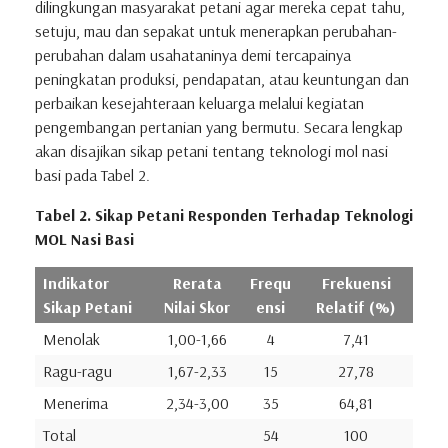
dilingkungan masyarakat petani agar mereka cepat tahu,
setuju, mau dan sepakat untuk menerapkan perubahan-
perubahan dalam usahataninya demi tercapainya
peningkatan produksi, pendapatan, atau keuntungan dan
perbaikan kesejahteraan keluarga melalui kegiatan
pengembangan pertanian yang bermutu. Secara lengkap
akan disajikan sikap petani tentang teknologi mol nasi
basi pada Tabel 2.
Tabel 2. Sikap Petani Responden Terhadap Teknologi
MOL Nasi Basi
Indikator
Rerata
Frequ
Frekuensi
Sikap Petani
Nilai Skor
ensi
Relatif (%)
Menolak
1,00-1,66
4
7,41
Ragu-ragu
1,67-2,33
15
27,78
Menerima
2,34-3,00
35
64,81
Total
54
100