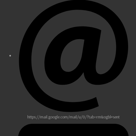
https://mail.google.com/mail/u/0/?tab=rm&ogbl#sent