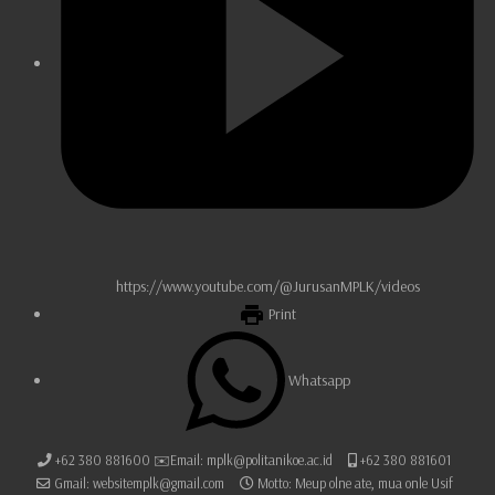
https://www.youtube.com/@JurusanMPLK/videos
Print
Whatsapp
+62 380 881600 ✉️Email: mplk@politanikoe.ac.id
+62 380 881601
Gmail: websitemplk@gmail.com
Motto: Meup olne ate, mua onle Usif